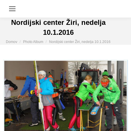
Nordijski center Žiri, nedelja
10.1.2016
You are here:
Domov
Photo Album
Nordijski center Žiri, nedelja 10.1.2016