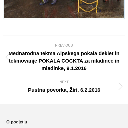
Album
PREVIOUS
navigation
Mednarodna tekma Alpskega pokala deklet in
tekmovanje POKALA COCKTA za mladince in
Previous
mladinke, 9.1.2016
album:
NEXT
Pustna povorka, Žiri, 6.2.2016
Next
album:
O podjetju