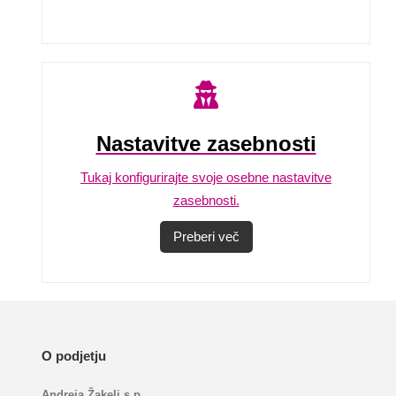
Nastavitve zasebnosti
Tukaj konfigurirajte svoje osebne nastavitve
zasebnosti.
Preberi več
O podjetju
Andreja Žakelj s.p.