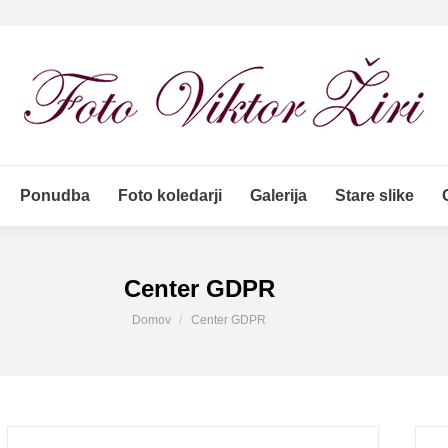
Ponudba
Foto koledarji
Galerija
Stare slike
Ponudba
Foto koledarji
Galerija
Stare slike
Center GDPR
You are here:
Domov
Center GDPR