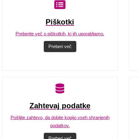
Piškotki
Preberite več o piškotkih, ki jih uporabljamo.
Preberi več
Zahtevaj podatke
Pošljite zahtevo, da dobite kopijo vseh shranjenih
podatkov.
Preberi več