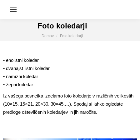
Foto koledarji
You are here:
Domov
Foto koledarji
• enolistni koledar
• dvanajst listni koledar
• namizni koledar
• žepni koledar
Iz vašega posnetka izdelamo foto koledarje v različnih velikostih
(10×15, 15×21, 20×30, 30×45,…). Spodaj si lahko ogledate
predloge oštevilčenih koledarjev in jih naročite.