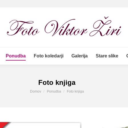
Ponudba
Foto koledarji
Galerija
Stare slike
Ponudba
Foto koledarji
Galerija
Stare slike
Foto knjiga
You are here:
Domov
Ponudba
Foto knjiga