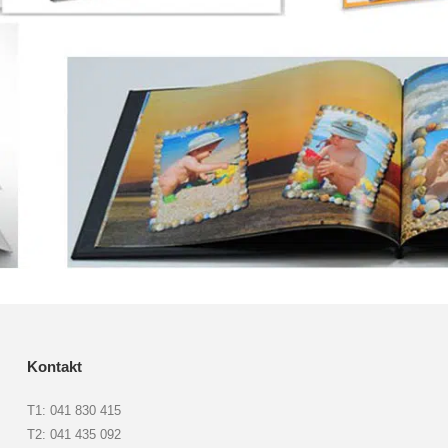
Kontakt
T1: 041 830 415
T2: 041 435 092