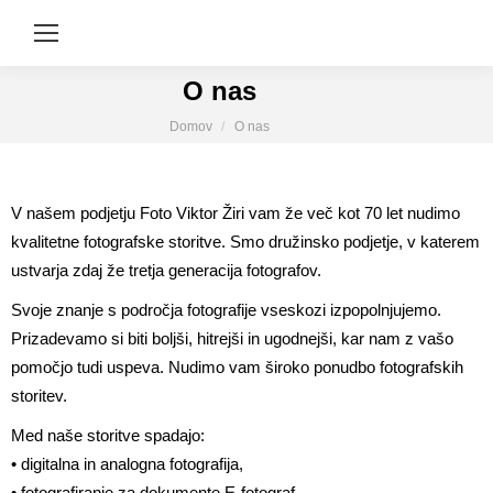
O nas
You are here:
Domov
O nas
V našem podjetju Foto Viktor Žiri vam že več kot 70 let nudimo
kvalitetne fotografske storitve. Smo družinsko podjetje, v katerem
ustvarja zdaj že tretja generacija fotografov.
Svoje znanje s področja fotografije vseskozi izpopolnjujemo.
Prizadevamo si biti boljši, hitrejši in ugodnejši, kar nam z vašo
pomočjo tudi uspeva. Nudimo vam široko ponudbo fotografskih
storitev.
Med naše storitve spadajo:
• digitalna in analogna fotografija,
• fotografiranje za dokumente E-fotograf,