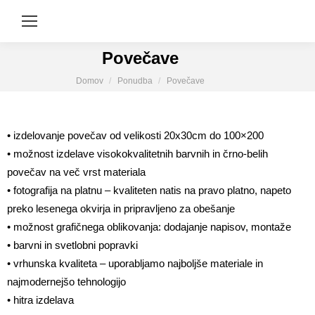
Povečave
You are here:
Domov
Ponudba
Povečave
• izdelovanje povečav od velikosti 20x30cm do 100×200
• možnost izdelave visokokvalitetnih barvnih in črno-belih
povečav na več vrst materiala
• fotografija na platnu – kvaliteten natis na pravo platno, napeto
preko lesenega okvirja in pripravljeno za obešanje
• možnost grafičnega oblikovanja: dodajanje napisov, montaže
• barvni in svetlobni popravki
• vrhunska kvaliteta – uporabljamo najboljše materiale in
najmodernejšo tehnologijo
• hitra izdelava