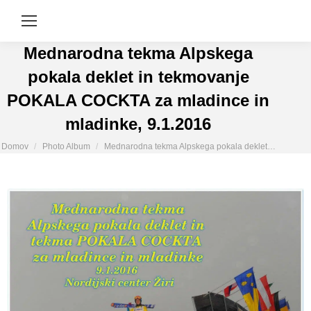
Mednarodna tekma Alpskega
pokala deklet in tekmovanje
POKALA COCKTA za mladince in
mladinke, 9.1.2016
You are here:
Domov
Photo Album
Mednarodna tekma Alpskega pokala deklet…