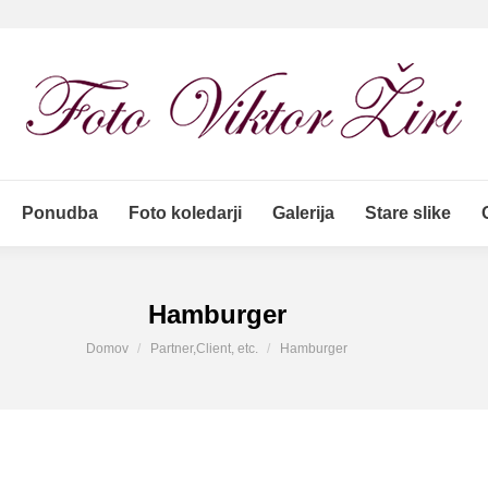
Ponudba
Foto koledarji
Galerija
Stare slike
Ponudba
Foto koledarji
Galerija
Stare slike
Hamburger
You are here:
Domov
Partner,Client, etc.
Hamburger