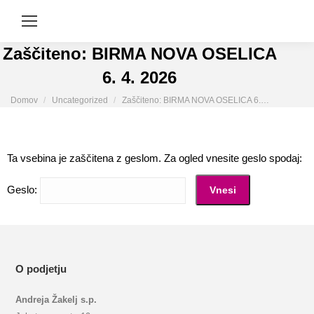
Zaščiteno: BIRMA NOVA OSELICA
6. 4. 2026
You are here:
Domov
Uncategorized
Zaščiteno: BIRMA NOVA OSELICA 6.…
Ta vsebina je zaščitena z geslom. Za ogled vnesite geslo spodaj:
Geslo:
O podjetju
Andreja Žakelj s.p.