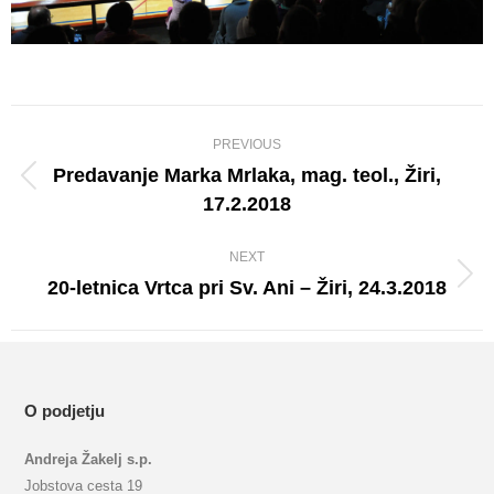
Album
PREVIOUS
navigation
Predavanje Marka Mrlaka, mag. teol., Žiri,
Previous
17.2.2018
album:
NEXT
20-letnica Vrtca pri Sv. Ani – Žiri, 24.3.2018
Next
album:
O podjetju
Andreja Žakelj s.p.
Jobstova cesta 19