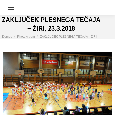
ZAKLJUČEK PLESNEGA TEČAJA
– ŽIRI, 23.3.2018
You are here:
Domov
Photo Album
ZAKLJUČEK PLESNEGA TEČAJA – ŽIRI,…