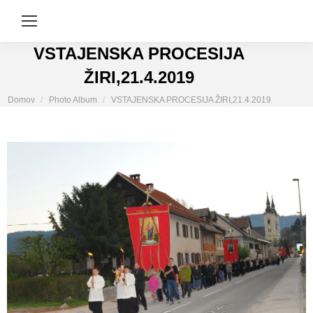
VSTAJENSKA PROCESIJA
ŽIRI,21.4.2019
You are here:
Domov
Photo Album
VSTAJENSKA PROCESIJA ŽIRI,21.4.2019