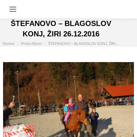
ŠTEFANOVO – BLAGOSLOV
KONJ, ŽIRI 26.12.2016
You are here:
Domov
Photo Album
ŠTEFANOVO – BLAGOSLOV KONJ, ŽIRI…