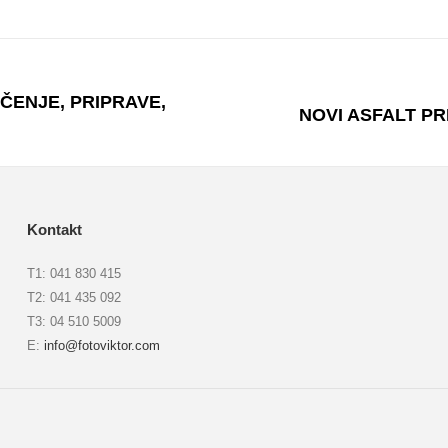
ENJE, PRIPRAVE,
Next
NOVI ASFALT PRI 
album:
Kontakt
T1: 041 830 415
T2: 041 435 092
T3: 04 510 5009
E:
info@fotoviktor.com