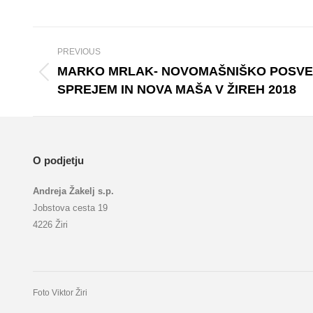
Album
PREVIOUS
navigation
MARKO MRLAK- NOVOMAŠNIŠKO POSVEČ
Previous
SPREJEM IN NOVA MAŠA V ŽIREH 2018
album:
O podjetju
Andreja Žakelj s.p.
Jobstova cesta 19
4226 Žiri
Foto Viktor Žiri