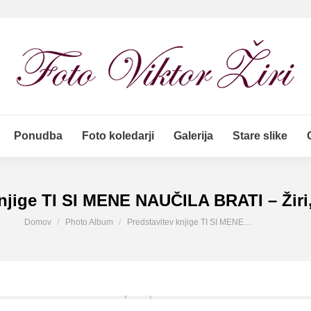
Ponudba
Foto koledarji
Galerija
Stare slike
Ponudba
Foto koledarji
Galerija
Stare slike
njige TI SI MENE NAUČILA BRATI – Žiri,
You are here:
Domov
Photo Album
Predstavitev knjige TI SI MENE…