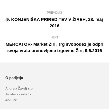
Album
PREVIOUS
navigation
9. KONJENIŠKA PRIREDITEV V ŽIREH, 28. maj
Previous
2016
album:
NEXT
MERCATOR- Market Žiri, Trg svobode1 je odprl
Next
svoja vrata prenovljene trgovine Žiri, 9.6.2016
album:
O podjetju
Andreja Žakelj s.p.
Jobstova cesta 19
4226 Žiri