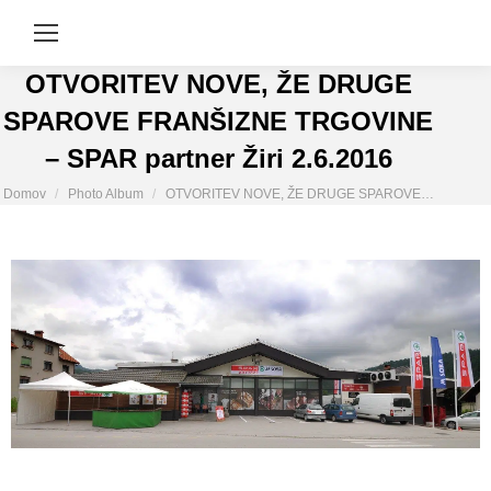
OTVORITEV NOVE, ŽE DRUGE
SPAROVE FRANŠIZNE TRGOVINE
– SPAR partner Žiri 2.6.2016
You are here:
Domov
Photo Album
OTVORITEV NOVE, ŽE DRUGE SPAROVE…