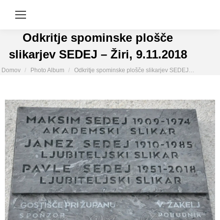
Odkritje spominske plošče
slikarjev SEDEJ – Žiri, 9.11.2018
You are here:
Domov
Photo Album
Odkritje spominske plošče slikarjev SEDEJ…