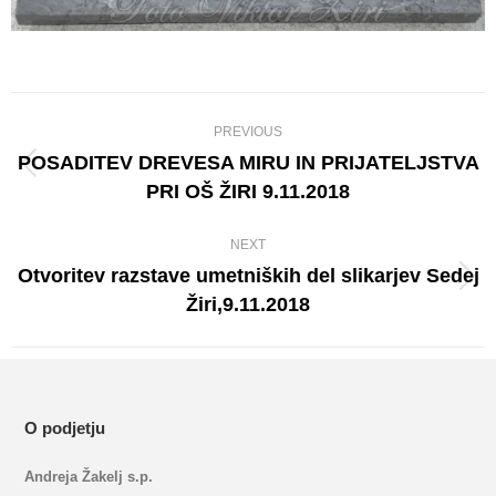
Album
PREVIOUS
navigation
POSADITEV DREVESA MIRU IN PRIJATELJSTVA
Previous
PRI OŠ ŽIRI 9.11.2018
album:
NEXT
Otvoritev razstave umetniških del slikarjev Sedej
Next
Žiri,9.11.2018
album:
O podjetju
Andreja Žakelj s.p.