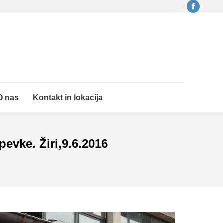
Faceboo
O nas
Kontakt in lokacija
Search:
page
opens
in
new
window
O nas
Kontakt in lokacija
Search:
pevke. Žiri,9.6.2016