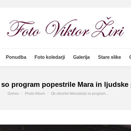
Ponudba
Foto koledarji
Galerija
Stare slike
Ponudba
Foto koledarji
Galerija
Stare slike
 so program popestrile Mara in ljudske 
You are here:
Domov
Photo Album
Ob otvoritvi Mercatorja so program…