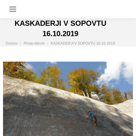
KASKADERJI V SOPOVTU
16.10.2019
You are here:
Domov
Photo Album
KASKADERJI V SOPOVTU 16.10.2019