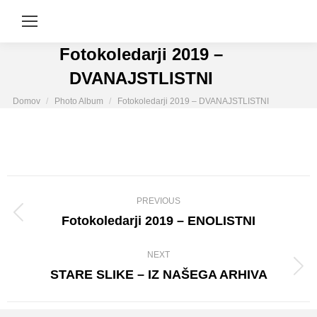
Fotokoledarji 2019 –
DVANAJSTLISTNI
You are here:
Domov
Photo Album
Fotokoledarji 2019 – DVANAJSTLISTNI
Album
PREVIOUS
navigation
Fotokoledarji 2019 – ENOLISTNI
Previous
album:
NEXT
STARE SLIKE – IZ NAŠEGA ARHIVA
Next
album: