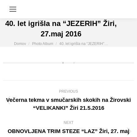
40. let igrišla na “JEZERIH” Žiri,
27.maj 2016
You are here:
Domov
Photo Album
40. let igrišla na “JEZERIH”…
Album
PREVIOUS
navigation
Večerna tekma v smučarskih skokih na Žirovski
Previous
“VELIKANKI” Žiri 21.5.2016
album:
NEXT
OBNOVLJENA TRIM STEZE “LAZ” Žiri, 27. maj
Next