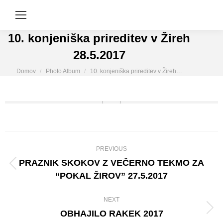
10. konjeniška prireditev v Žireh
28.5.2017
You are here:
Domov
Photo Album
10. konjeniška prireditev v Žireh…
Album
PREVIOUS
navigation
PRAZNIK SKOKOV Z VEČERNO TEKMO ZA
Previous
“POKAL ŽIROV” 27.5.2017
album:
NEXT
OBHAJILO RAKEK 2017
Next