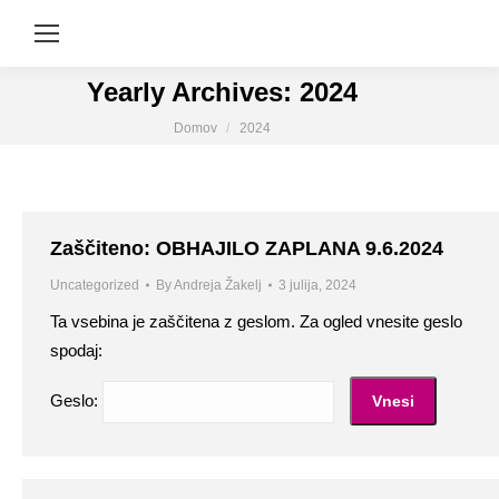
Yearly Archives:
2024
You are here:
Domov
2024
Zaščiteno: OBHAJILO ZAPLANA 9.6.2024
Uncategorized
By
Andreja Žakelj
3 julija, 2024
Ta vsebina je zaščitena z geslom. Za ogled vnesite geslo
spodaj:
Geslo: