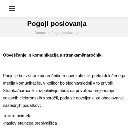
Pogoji poslovanja
You are here:
Domov
Pogoji poslovanja
Obveščanje in komunikacija s strankami/naročniki
Podjetje bo s stranko/naročnikom navezalo stik preko določenega
medija komunikacije, v kolikor bo slednja/slednji v to privolil.
Stranka/naročnik z izpolnitvijo obrazca privoli na prejemanje
oglasnih elektronskih sporočil, poda se dovoljenje za obdelovanje
naslednjih podatkov:
-ime in priimek,
-naslov stalnega prebivališča